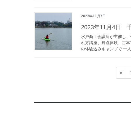
2023年11月7日
2023年11月4
水戸商工会議所が主催し、
れ方講座、野点体験、古本
の体験込みキャンプで 一人家族
投
«
稿
の
ペ
ー
ジ
送