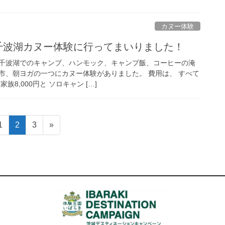
カヌー体験
日 千波湖カヌー体験に行ってまいりました！
千波湖でのキャンプ、ハンモック、キャンプ飯、コーヒーの淹
市、朝ヨガの一つにカヌー体験がありました。 費用は、 すべて
8,000円と ソロキャン […]
固
固
固
1
2
3
»
定
定
定
ペ
ペ
ペ
ー
ー
ー
ジ
ジ
ジ