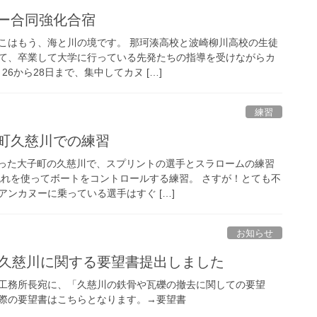
ヌー合同強化合宿
こはもう、海と川の境です。 那珂湊高校と波崎柳川高校の生徒
て、卒業して大学に行っている先発たちの指導を受けながらカ
26から28日まで、集中してカヌ […]
練習
大子町久慈川での練習
った大子町の久慈川で、スプリントの選手とスラロームの練習
流れを使ってボートをコントロールする練習。 さすが！とても不
ンカヌーに乗っている選手はすぐ […]
お知らせ
0日 久慈川に関する要望書提出しました
工務所長宛に、「久慈川の鉄骨や瓦礫の撤去に関しての要望
際の要望書はこちらとなります。→要望書