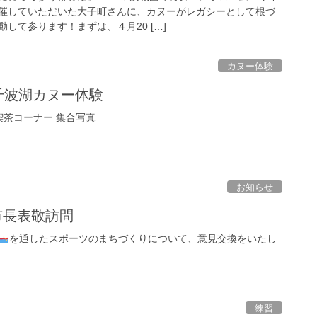
催していただいた大子町さんに、カヌーがレガシーとして根づ
して参ります！まずは、４月20 […]
カヌー体験
 千波湖カヌー体験
喫茶コーナー 集合写真
お知らせ
栖市長表敬訪問
を通したスポーツのまちづくりについて、意見交換をいたし
練習