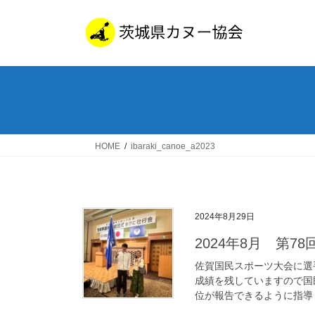
コ
ナ
ン
ビ
テ
ゲ
ン
ー
ツ
シ
へ
ョ
ス
ン
キ
に
ッ
移
HOME
ibaraki_canoe_a2023
プ
動
2024年8月29日
2024年8月 第7
佐賀国民スポーツ大会に選
成績を残していますので国
位が報告できるように指導し