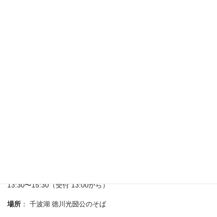
開催日：
1回目 令和8年6月21日（日） 2回目 令和8年6月28日
（日） （天候により変更する場合があります）
時間
： 午前の部 10:00〜12:00（受付 9:30から） 午後の部
13:30〜15:30（受付 13:00から）
場所
： 千波湖 徳川光圀公のそば