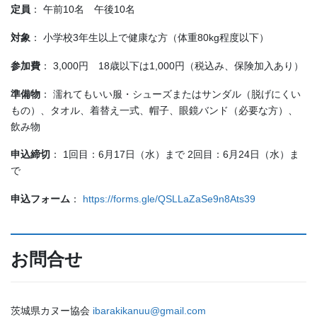
定員
： 午前10名 午後10名
対象
： 小学校3年生以上で健康な方（体重80kg程度以下）
参加費
： 3,000円 18歳以下は1,000円（税込み、保険加入あり）
準備物
： 濡れてもいい服・シューズまたはサンダル（脱げにくい
もの）、タオル、着替え一式、帽子、眼鏡バンド（必要な方）、
飲み物
申込締切
： 1回目：6月17日（水）まで 2回目：6月24日（水）ま
で
申込フォーム
：
https://forms.gle/QSLLaZaSe9n8Ats39
お問合せ
茨城県カヌー協会
ibarakikanuu@gmail.com