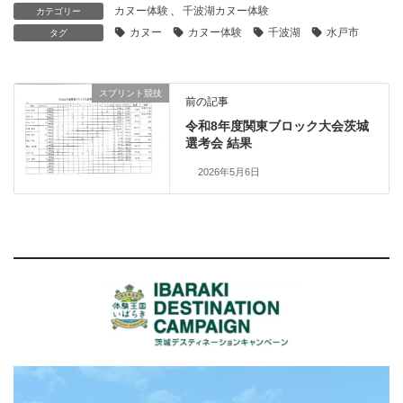
カヌー体験
、
千波湖カヌー体験
カテゴリー
カヌー
カヌー体験
千波湖
水戸市
タグ
スプリント競技
前の記事
令和8年度関東ブロック大会茨城
選考会 結果
2026年5月6日