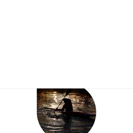
当協会は1992年（平成4年）に、カヌースポーツの普及発展ならび
に 会員相互の親睦を図ることを目的に発足しました。
日本カヌー連盟ならびに関東カヌー連盟に加盟し、 初心者向けの
カヌー体験会から競技選手の育成まで、 幅広い活動を行っていま
す。
KATUDOU